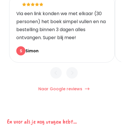
Via een link konden we met elkaar (30
Go
personen) het boek simpel vullen en na
vo
bestelling binnen 3 dagen alles
wa
ontvangen. Super blij mee!
Kl
S
Simon
Naar Google reviews
En voor als je nog vragen hebt...