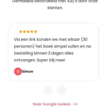
Gemiddeld beoordeeld met 4,8/5 door onze
klanten.
Via een link konden we met elkaar (30
Go
personen) het boek simpel vullen en na
vo
bestelling binnen 3 dagen alles
wa
ontvangen. Super blij mee!
Kl
S
Simon
Naar Google reviews