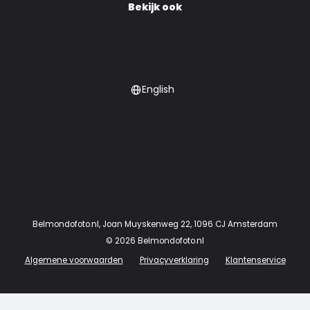
Bekijk ook
English
Belmondofoto.nl
,
Joan Muyskenweg 22
,
1096 CJ
Amsterdam
©
2026
Belmondofoto.nl
Algemene voorwaarden
Privacyverklaring
Klantenservice