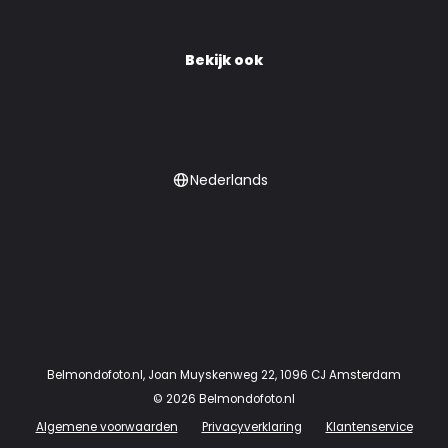
Bekijk ook
Nederlands
Belmondofoto.nl
,
Joan Muyskenweg 22
,
1096 CJ
Amsterdam
©
2026
Belmondofoto.nl
Algemene voorwaarden
Privacyverklaring
Klantenservice