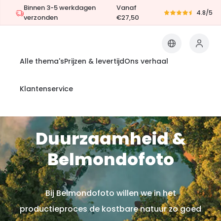
Binnen 3-5 werkdagen
Vanaf
4.8/5
verzonden
€27,50
Alle thema's
Prijzen & levertijd
Ons verhaal
Klantenservice
Duurzaamheid &
Belmondofoto
Bij Belmondofoto willen we in het
productieproces de kostbare natuur zo goed