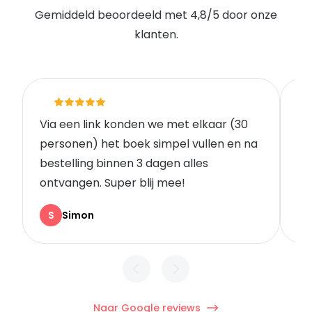
Gemiddeld beoordeeld met 4,8/5 door onze
klanten.
Via een link konden we met elkaar (30
Go
personen) het boek simpel vullen en na
vo
bestelling binnen 3 dagen alles
wa
ontvangen. Super blij mee!
Kl
S
Simon
Naar Google reviews