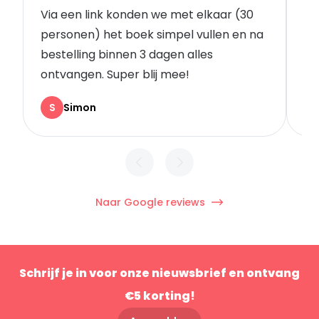
Via een link konden we met elkaar (30
Go
personen) het boek simpel vullen en na
vo
bestelling binnen 3 dagen alles
wa
ontvangen. Super blij mee!
Kl
S
Simon
Naar Google reviews
Schrijf je in voor onze nieuwsbrief en ontvang
€5 korting!