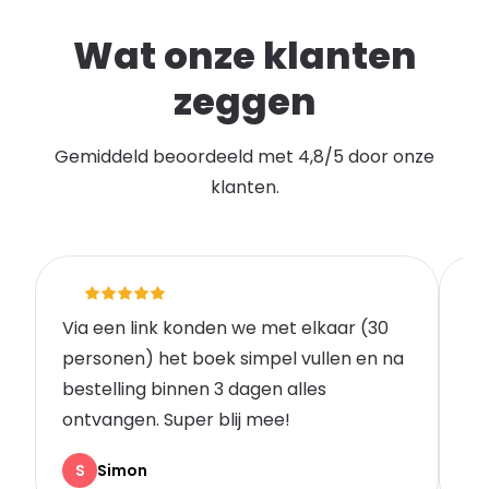
Wat onze klanten
zeggen
Gemiddeld beoordeeld met 4,8/5 door onze
klanten.
Via een link konden we met elkaar (30
Go
personen) het boek simpel vullen en na
vo
bestelling binnen 3 dagen alles
wa
ontvangen. Super blij mee!
Kl
S
Simon