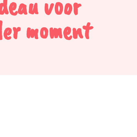
deau voor
der moment