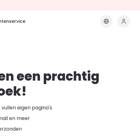
ntenservice
n een prachtig
oek!
vullen eigen pagina's
mail en meer
erzonden