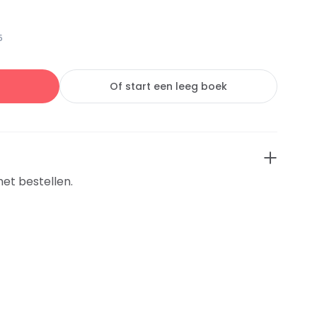
5
Of start een leeg boek
het bestellen.