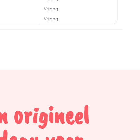
Vrijdag
Vrijdag
n origineel
deau voor