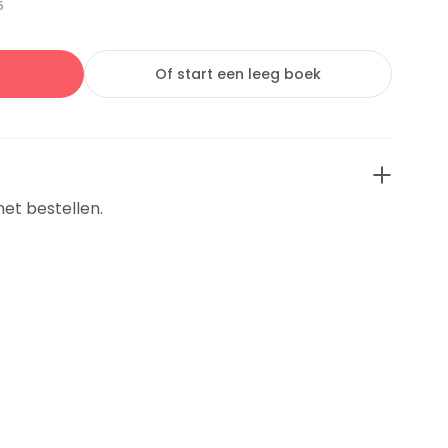
5
Of start een leeg boek
het bestellen.