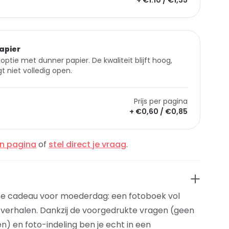
+ €1.10 / €1,35
apier
optie met dunner papier. De kwaliteit blijft hoog,
t niet volledig open.
Prijs per pagina
+ €0,60 / €0,85
en pagina
of
stel direct je vraag
.
e cadeau voor moederdag: een fotoboek vol
n verhalen. Dankzij de voorgedrukte vragen (geen
en) en foto-indeling ben je echt in een