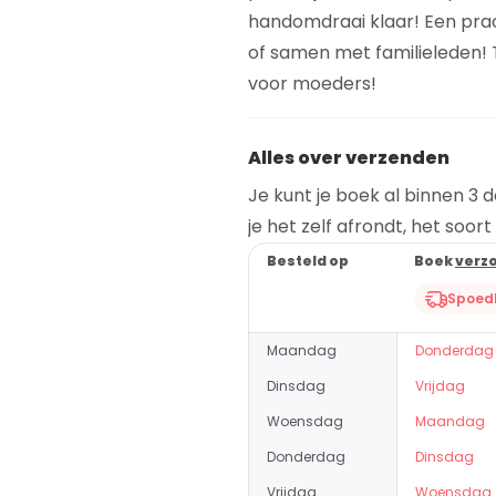
handomdraai klaar! Een pra
of samen met familieleden! T
voor moeders!
Alles over verzenden
Je kunt je boek al binnen 3 
je het zelf afrondt, het soor
Besteld op
Boek
verz
Spoedl
Maandag
Donderdag
Dinsdag
Vrijdag
Woensdag
Maandag
Donderdag
Dinsdag
Vrijdag
Woensdag