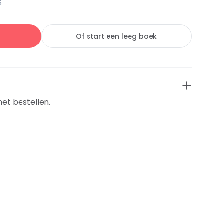
5
Of start een leeg boek
het bestellen.