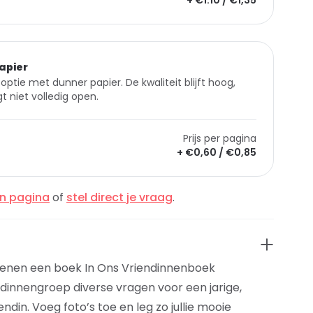
+ €1.10 / €1,35
apier
optie met dunner papier. De kwaliteit blijft hoog,
t niet volledig open.
Prijs per pagina
+ €0,60 / €0,85
en pagina
of
stel direct je vraag
.
enen een boek In Ons Vriendinnenboek
ndinnengroep diverse vragen voor een jarige,
ndin. Voeg foto’s toe en leg zo jullie mooie