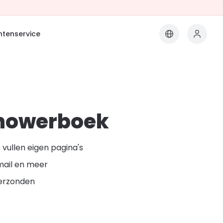
ntenservice
howerboek
vullen eigen pagina's
mail en meer
erzonden