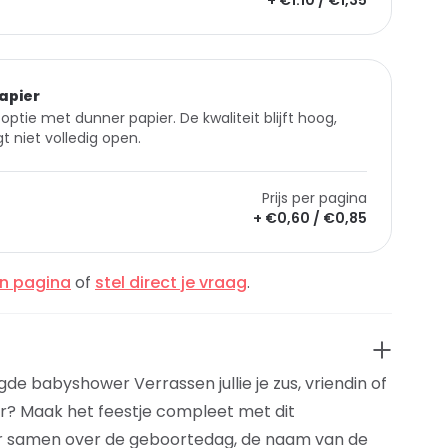
+ €1.10 / €1,35
apier
optie met dunner papier. De kwaliteit blijft hoog,
t niet volledig open.
Prijs per pagina
+ €0,60 / €0,85
en pagina
of
stel direct je vraag
.
e babyshower Verrassen jullie je zus, vriendin of
? Maak het feestje compleet met dit
 samen over de geboortedag, de naam van de