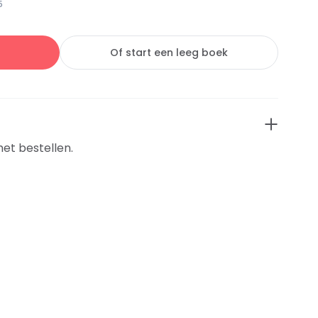
5
Of start een leeg boek
het bestellen.